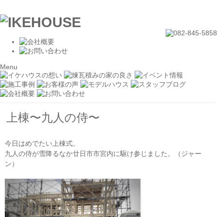
Menu
上棟〜九人の侍〜
今日はめでたい上棟式。
九人の侍が雪降るなか廿日市市宮内に駆け参じました。（ジャー
ン）