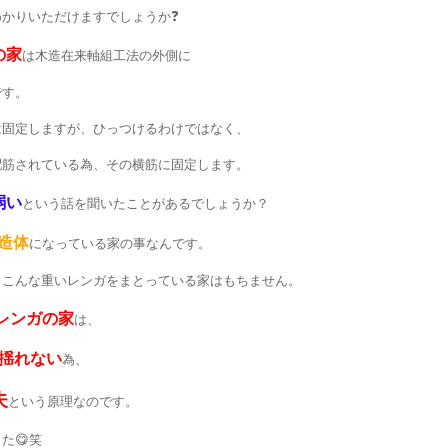
かりいただけますでしょうか❓
の家
は木造在来軸組工法の外側に
です。
は固定しますが、ひっつけるわけではなく、
配筋されている為、その横筋に固定します。
弱い
という話を聞いたことがあるでしょうか？
造体
になっている家の事なんです。
、こんな重いレンガをまとっている家はもちません。
レンガの家
は、
揺れない
為、
夫
という原理なのです。
た😋笑