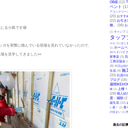
OB様
(12)
ベント
(1
アコンクリー
(20)
おすす
(22)
お引き
棟。
(38)
お
じる小島です😅
(1)
キャンプ
(
タッフ
ゃん
(1)
はじ
レンガを実際に積んでいる現場を見れていなかったので、
ホームペ
(1)
ロードバイ
場を見学してきました👀
家事楽
(3)
気
工務店協会
(
(8)
今日は何
施
生花
(4)
(33)
社員の
ブログ
(16)
週間IKEHO
上棟！
棟
(2)
(29)
職人紹
度・補助
(2
誕生花
(10)
暮
い夏！
(2)
の住まい
(1)
過去の記