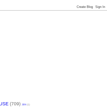
USE
(709)
JBN
(1)