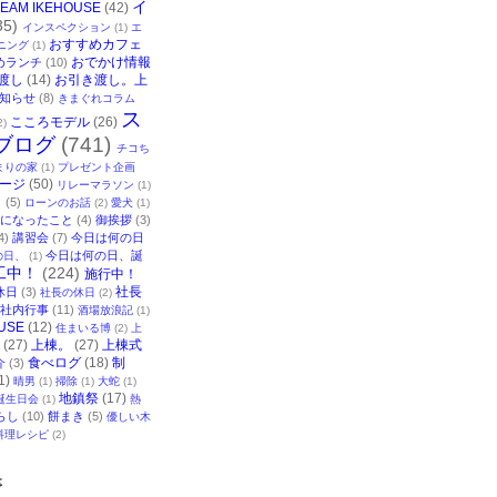
イ
TEAM IKEHOUSE
(42)
35)
インスペクション
(1)
エ
おすすめカフェ
ニング
(1)
おでかけ情報
めランチ
(10)
渡し
(14)
お引き渡し。上
知らせ
(8)
きまぐれコラム
ス
こころモデル
(26)
2)
ブログ
(741)
チコち
まりの家
(1)
プレゼント企画
ージ
(50)
リレーマラソン
(1)
ク
(5)
ローンのお話
(2)
愛犬
(1)
になったこと
(4)
御挨拶
(3)
4)
講習会
(7)
今日は何の日
今日は何の日、誕
の日、
(1)
工中！
(224)
施行中！
社長
休日
(3)
社長の休日
(2)
社内行事
(11)
酒場放浪記
(1)
USE
(12)
住まいる博
(2)
上
(27)
上棟。
(27)
上棟式
食べログ
(18)
制
介
(3)
1)
晴男
(1)
掃除
(1)
大蛇
(1)
地鎮祭
(17)
誕生日会
(1)
熱
らし
(10)
餅まき
(5)
優しい木
料理レシピ
(2)
事