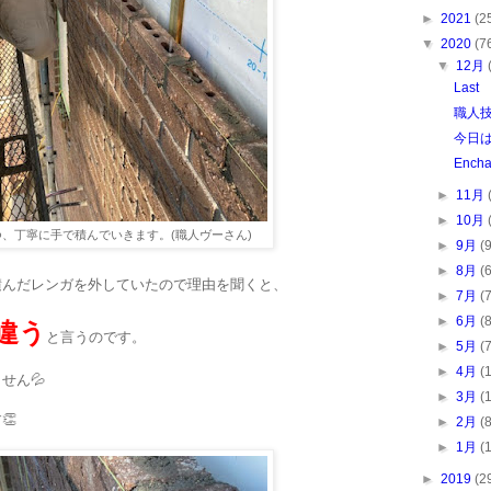
►
2021
(2
▼
2020
(7
▼
12月
Last
職人技
今日
Ench
►
11月
►
10月
、丁寧に手で積んでいきます。(職人ヴーさん)
►
9月
(
►
8月
(
積んだレンガを外していたので理由を聞くと、
►
7月
(
►
6月
(
違う
と言うのです。
►
5月
(
►
4月
(
せん💦
►
3月
(
👏
►
2月
(
►
1月
(
►
2019
(2