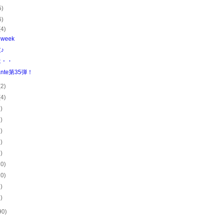
5)
6)
(4)
 week
♪
は・・
ante第35弾！
(2)
(4)
9)
6)
7)
8)
7)
10)
10)
8)
1)
90)