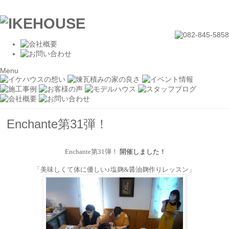
Menu
Enchante第31弾！
Enchante
第
31
弾！
開催しました！
「
美味しくて体に優しい♪塩麹
&
醤油麹作りレッスン
」