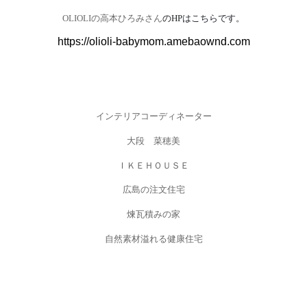
OLIOLI
の高本ひろみさん
の
HP
はこちらです。
https://olioli-babymom.amebaownd.com
インテリアコーディネーター
大段 菜穂美
ＩＫＥＨＯＵＳＥ
広島の注文住宅
煉瓦積みの家
自然素材溢れる健康住宅