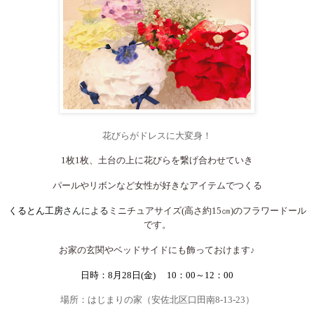
花びらがドレスに大変身！
1
枚
1
枚、土台の上に花びらを繋げ合わせていき
パールやリボンなど女性が好きなアイテムでつくる
くるとん工房
さんによる
ミニチュアサイズ
(
高さ約
15
㎝
)
のフラワードール
です。
お家の玄関やベッドサイドにも飾っておけます
♪
日時：
8
月
28
日
(
金
)
10
：
00
～
12
：
00
場所：はじまりの家（安佐北区口田南
8-13-23
）