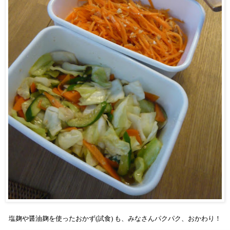
塩麹
や
醤油麹を使ったおかず(試食) も、みなさんパクパク、おかわり！