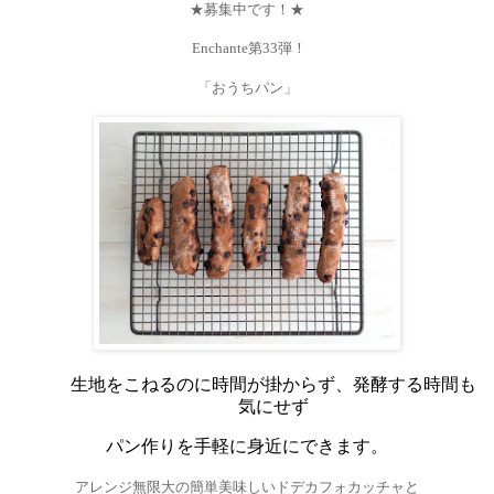
★募集中です！★
Enchante
第
33
弾！
「おうちパン」
生地をこねるのに時間が掛からず、発酵する時間も
気にせず
パン作りを手軽に身近にできます。
アレンジ無限大の簡単美味しいドデカフォカッチャと