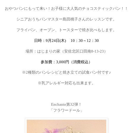
おやつパンにもって来い！お子様に大人気のチョコスティックパン！！
シニアおうちパンマスター島田桃子さんのレッスンです。
フライパン、オーブン、トースターで焼き比べもします。
日時：
9
月
24
日
(
木
)
10
：
30
～
12
：
30
場所：はじまりの家（安佐北区口田南
8-13-23
）
参加費：
3,000
円（消費税込）
※
2
種類のパンレシピと焼き立ての試食パン付です♪
※乳アレルギー対応も出来ます。
Enchante
第
32
弾！
「フラワードール」